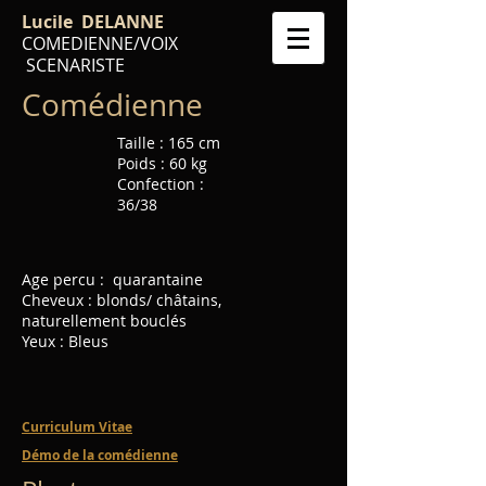
Lucile DELANNE
COMEDIENNE/VOIX
SCENARISTE
Comédienne
Taille : 165 cm
Poids : 60 kg
Confection :
36/38
Age percu : quarantaine
Cheveux : blonds/ châtains,
naturellement bouclés
Yeux : Bleus
Curriculum Vitae
Démo de la comédienne