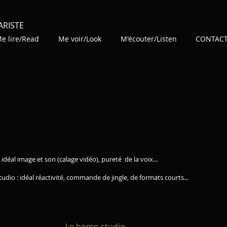
ARISTE
e lire/Read
Me voir/Look
M'écouter/Listen
CONTAC
age et son (calage vidéo), pureté de la voix...
éal réactivité, commande de jingle, de formats courts...
Le home-studio