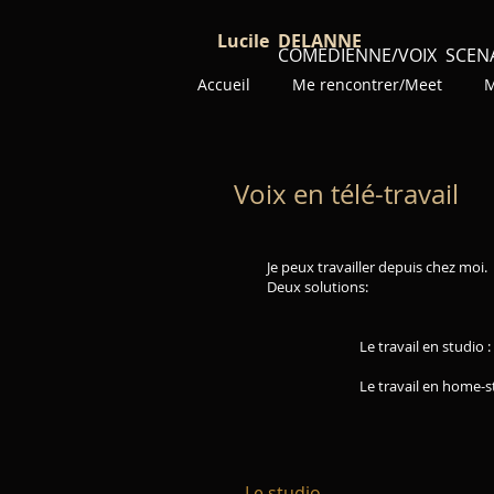
Lucile DELANNE
COMEDIENNE/VOIX SCEN
Accueil
Me rencontrer/Meet
M
Voix en télé-travail
Je peux travailler depuis chez moi.
Deux solutions:
Le travail en studio : idéal im
Le travail en home-studio : id
Le studio​